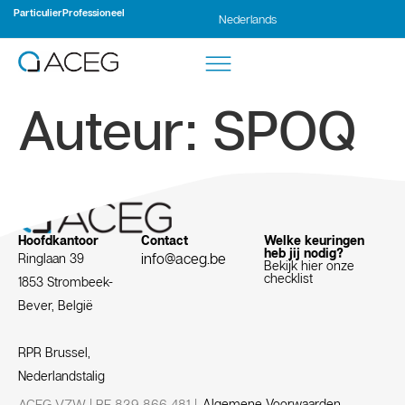
Particulier
Professioneel
Nederlands
Français
Auteur:
SPOQ
Hoofdkantoor
Contact
Welke keuringen
heb jij nodig?
info@aceg.be
Ringlaan 39
Bekijk hier onze
checklist
1853 Strombeek-
Bever, België
RPR Brussel,
Nederlandstalig
ACEG VZW | BE 839 866 481 |
Algemene Voorwaarden