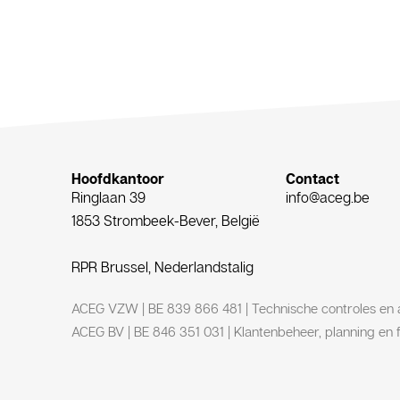
Hoofdkantoor
Contact
Ringlaan 39
info@aceg.be
1853 Strombeek-Bever, België
RPR Brussel, Nederlandstalig
ACEG VZW | BE 839 866 481 | Technische controles en 
ACEG BV | BE 846 351 031 | Klantenbeheer, planning en f